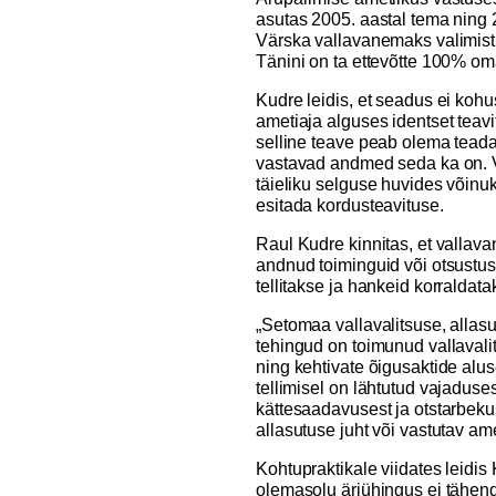
asutas 2005. aastal tema ning 2
Värska vallavanemaks valimist 
Tänini on ta ettevõtte 100% om
Kudre leidis, et seadus ei kohu
ametiaja alguses identset teavi
selline teave peab olema teada
vastavad andmed seda ka on. 
täieliku selguse huvides võinuk
esitada kordusteavituse.
Raul Kudre kinnitas, et vallava
andnud toiminguid või otsustus
tellitakse ja hankeid korraldata
„Setomaa vallavalitsuse, allas
tehingud on toimunud vallavali
ning kehtivate õigusaktide alus
tellimisel on lähtutud vajaduse
kättesaadavusest ja otstarbekus
allasutuse juht või vastutav ame
Kohtupraktikale viidates leidis 
olemasolu äriühingus ei tähend