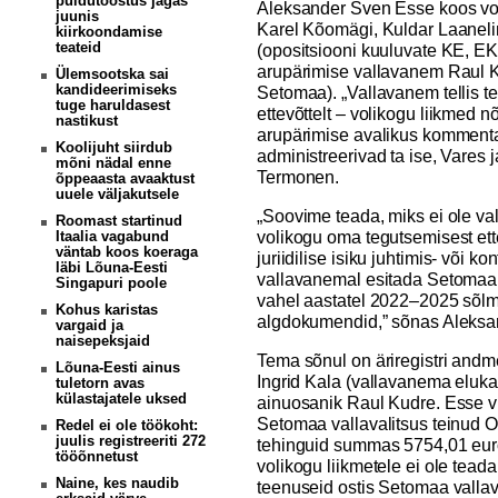
puidutööstus jagas
Aleksander Sven Esse koos vol
juunis
Karel Kõomägi, Kuldar Laaneli
kiirkoondamise
teateid
(opositsiooni kuuluvate KE, E
arupärimise vallavanem Raul 
Ülemsootska sai
kandideerimiseks
Setomaa). „Vallavanem tellis 
tuge haruldasest
ettevõttelt – volikogu liikmed n
nastikust
arupärimise avalikus kommenta
Koolijuht siirdub
administreerivad ta ise, Vares j
mõni nädal enne
Termonen.
õppeaasta avaaktust
uuele väljakutsele
„Soovime teada, miks ei ole va
Roomast startinud
volikogu oma tegutsemisest ett
Itaalia vagabund
väntab koos koeraga
juriidilise isiku juhtimis- või 
läbi Lõuna-Eesti
vallavanemal esitada Setomaa 
Singapuri poole
vahel aastatel 2022–2025 sõlm
Kohus karistas
algdokumendid,” sõnas Aleksa
vargaid ja
naisepeksjaid
Tema sõnul on äriregistri andme
Lõuna-Eesti ainus
Ingrid Kala (vallavanema eluka
tuletorn avas
külastajatele uksed
ainuosanik Raul Kudre. Esse vi
Setomaa vallavalitsus teinud 
Redel ei ole töökoht:
juulis registreeriti 272
tehinguid summas 5754,01 euro
tööõnnetust
volikogu liikmetele ei ole teada,
Naine, kes naudib
teenuseid ostis Setomaa vallava