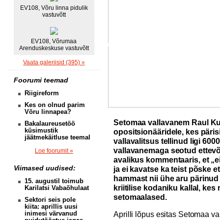
EV108, Võru linna pidulik
vastuvõtt
EV108, Võrumaa
Arenduskeskuse vastuvõtt
Vaata galeriisid (395) »
Foorumi teemad
Riigireform
Kes on olnud parim
Võru linnapea?
Setomaa vallavanem Raul Kud
Bakalaureusetöö
küsimustik
opositsionääridele, kes päris
jäätmekäitluse teemal
vallavalitsus tellinud ligi 60
vallavanemaga seotud ettevõ
Loe foorumit »
avalikus kommentaaris, et „ei
Viimased uudised:
ja ei kavatse ka teist põske et
hammast nii ühe aru pärinud 
15. augustil toimub
kriitilise kodaniku kallal, k
Karilatsi Vabaõhulaat
setomaalased.
Sektori seis pole
kiita: aprillis uusi
inimesi värvanud
Aprilli lõpus esitas Setomaa v