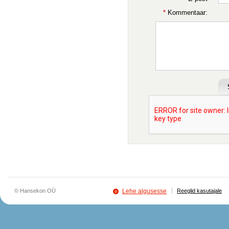
*
Kommentaar:
© Hansekon OÜ
Lehe algusesse
Reeglid kasutajale