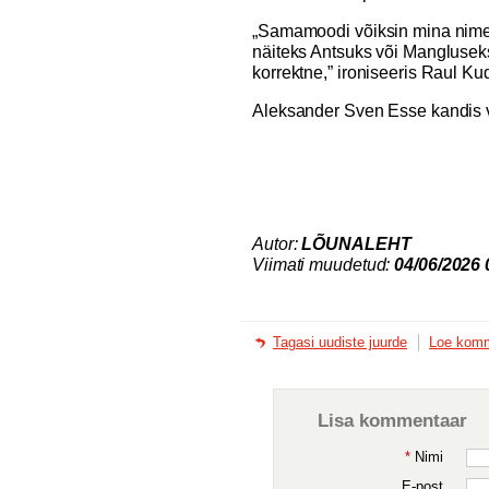
„Samamoodi võiksin mina nimeta
näiteks Antsuks või Mangluseks,
korrektne,” ironiseeris Raul Ku
Aleksander Sven Esse kandis 
Autor:
LÕUNALEHT
Viimati muudetud:
04/06/2026 
Tagasi uudiste juurde
Loe komm
Lisa kommentaar
*
Nimi
E-post