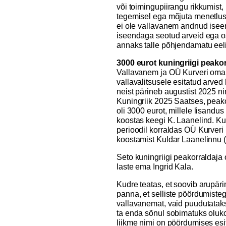
või toimingupiirangu rikkumist, 
tegemisel ega mõjuta menetlust
ei ole vallavanem andnud iseen
iseendaga seotud arveid ega os
annaks talle põhjendamatu eel
3000 eurot kuningriigi peakor
Vallavanem ja OÜ Kurveri omani
vallavalitsusele esitatud arved
neist pärineb augustist 2025 ni
Kuningriik 2025 Saatses, peak
oli 3000 eurot, millele lisandu
koostas keegi K. Laanelind. Kudr
perioodil korraldas OÜ Kurveri
koostamist Kuldar Laanelinnu (
Seto kuningriigi peakorraldaja
laste ema Ingrid Kala.
Kudre teatas, et soovib arupär
panna, et selliste pöördumiste
vallavanemat, vaid puudutatak
ta enda sõnul sobimatuks oluk
liikme nimi on pöördumises esit