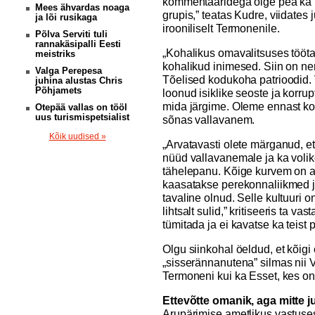
kommentaaridega õige pea ka me
Mees ähvardas noaga
grupis,” teatas Kudre, viidate
ja lõi rusikaga
irooniliselt Termonenile.
Põlva Serviti tuli
rannakäsipalli Eesti
„Kohalikus omavalitsuses tööta
meistriks
kohalikud inimesed. Siin on ne
Valga Perepesa
Tõelised kodukoha patrioodid.
juhina alustas Chris
Põhjamets
loonud isiklike seoste ja korru
mida järgime. Oleme ennast koo
Otepää vallas on tööl
uus turismispetsialist
sõnas vallavanem.
Kõik uudised »
„Arvatavasti olete märganud, e
nüüd vallavanemale ja ka vol
tähelepanu. Kõige kurvem on a
kaasatakse perekonnaliikmed j
tavaline olnud. Selle kultuuri 
lihtsalt sulid,” kritiseeris ta vas
tümitada ja ei kavatse ka teist 
Olgu siinkohal öeldud, et kõigi
„sisserännanutena” silmas nii 
Termoneni kui ka Esset, kes on
Ettevõtte omanik, aga mitte j
Arupärimise ametlikus vastuses