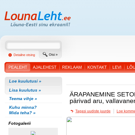
Otsi »
Detailne otsing
PEALEHT
AJALEHEST
REKLAAM
KONTAKT
LEVI
LÕ
Loe kuulutusi »
Lisa kuulutus »
ÄRAPANEMINE SETOM
Teema vihje »
pärivad aru, vallavan
Kuhu minna?
Tagasi uudiste juurde
Loe komme
Mida teha? »
Fotogalerii