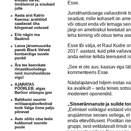
erksaid värve,
Esse.
õmblemist ja sisukaid
jutte
Juristiharidusega vallavolinik t
Aasta arst Katrin
seadust, mille kohaselt on amet
Keerma: arstitööd
saadavad üha
või otsust enda või temaga se
kõrgemad ootused
järgi on ametiisikul keelatud 
Eile nägin ma
teha toiming või otsus tema as
Baskinit
Esse tõi välja, et Raul Kudre
Lasva järvemuusika
paneb Black Velveti
2017. aastast, kuid pikk valla
kontserdiga suvele
anda eelise tellida teenuseid i
punkti
Ära tee keerukate
„See ei ole aus, kaasav ega läb
ilmastikuoludega
kommenteeris Esse.
neid muruhoolduse
vigu!
Nädalapäevad hiljem esitas v
AJARATAS
ka avalikult – seda teises sots
PÖÖRLEB: algas
Berliini olümpia jpm
modereeri oponendid.
Baltikumi suurim
„Sisserännanute ja sulide to
militaarajaloofestival
toob Valga linna palju
„Eelmisel volikogul esitasid viis
põnevat
arupärimise seoses sellega, et
Auto sõitis otsa teele
enda ettevõtlusest. Postitan i
kukkunud suurele
gruppi, sest eeldatavalt ilmub 
puule