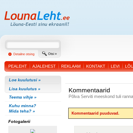
Otsi »
Detailne otsing
PEALEHT
AJALEHEST
REKLAAM
KONTAKT
LEVI
LÕ
Loe kuulutusi »
Lisa kuulutus »
Kommentaarid
Põlva Serviti meeskond tuli ranna
Teema vihje »
Kuhu minna?
Mida teha? »
Kommentaarid puuduvad.
Fotogalerii