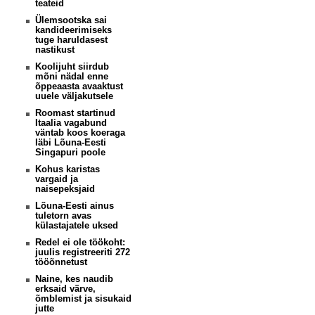
teateid
Ülemsootska sai
kandideerimiseks
tuge haruldasest
nastikust
Koolijuht siirdub
mõni nädal enne
õppeaasta avaaktust
uuele väljakutsele
Roomast startinud
Itaalia vagabund
väntab koos koeraga
läbi Lõuna-Eesti
Singapuri poole
Kohus karistas
vargaid ja
naisepeksjaid
Lõuna-Eesti ainus
tuletorn avas
külastajatele uksed
Redel ei ole töökoht:
juulis registreeriti 272
tööõnnetust
Naine, kes naudib
erksaid värve,
õmblemist ja sisukaid
jutte