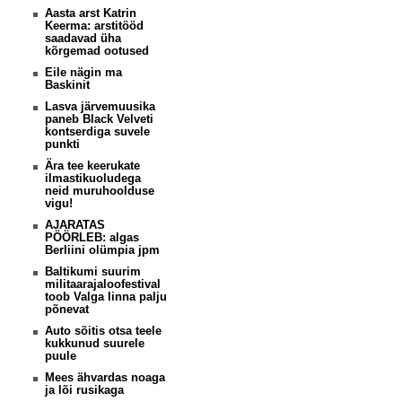
Aasta arst Katrin
Keerma: arstitööd
saadavad üha
kõrgemad ootused
Eile nägin ma
Baskinit
Lasva järvemuusika
paneb Black Velveti
kontserdiga suvele
punkti
Ära tee keerukate
ilmastikuoludega
neid muruhoolduse
vigu!
AJARATAS
PÖÖRLEB: algas
Berliini olümpia jpm
Baltikumi suurim
militaarajaloofestival
toob Valga linna palju
põnevat
Auto sõitis otsa teele
kukkunud suurele
puule
Mees ähvardas noaga
ja lõi rusikaga