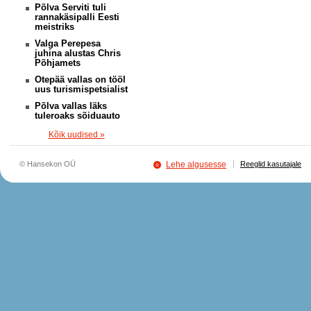
Põlva Serviti tuli
rannakäsipalli Eesti
meistriks
Valga Perepesa
juhina alustas Chris
Põhjamets
Otepää vallas on tööl
uus turismispetsialist
Põlva vallas läks
tuleroaks sõiduauto
Kõik uudised »
© Hansekon OÜ
Lehe algusesse
Reeglid kasutajale