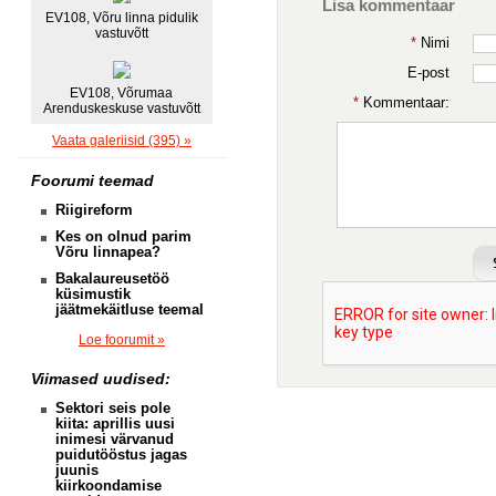
Lisa kommentaar
EV108, Võru linna pidulik
vastuvõtt
*
Nimi
E-post
EV108, Võrumaa
*
Kommentaar:
Arenduskeskuse vastuvõtt
Vaata galeriisid (395) »
Foorumi teemad
Riigireform
Kes on olnud parim
Võru linnapea?
Bakalaureusetöö
küsimustik
jäätmekäitluse teemal
Loe foorumit »
Viimased uudised:
Sektori seis pole
kiita: aprillis uusi
inimesi värvanud
puidutööstus jagas
juunis
kiirkoondamise