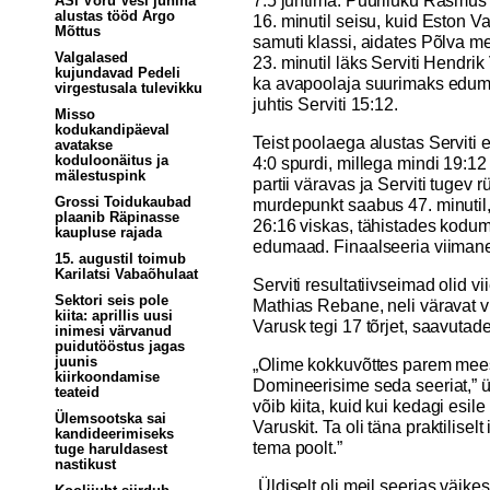
7:5 juhtima. Puuriluku Rasmus O
ASi Võru Vesi juhina
alustas tööd Argo
16. minutil seisu, kuid Eston V
Mõttus
samuti klassi, aidates Põlva m
Valgalased
23. minutil läks Serviti Hendrik 
kujundavad Pedeli
ka avapoolaja suurimaks edum
virgestusala tulevikku
juhtis Serviti 15:12.
Misso
kodukandipäeval
Teist poolaega alustas Serviti 
avatakse
koduloonäitus ja
4:0 spurdi, millega mindi 19:1
mälestuspink
partii väravas ja Serviti tugev
Grossi Toidukaubad
murdepunkt saabus 47. minutil
plaanib Räpinasse
26:16 viskas, tähistades kod
kaupluse rajada
edumaad. Finaalseeria viimane
15. augustil toimub
Karilatsi Vabaõhulaat
Serviti resultatiivseimad olid v
Sektori seis pole
Mathias Rebane, neli väravat 
kiita: aprillis uusi
Varusk tegi 17 tõrjet, saavutad
inimesi värvanud
puidutööstus jagas
juunis
„Olime kokkuvõttes parem meesk
kiirkoondamise
Domineerisime seda seeriat,” ü
teateid
võib kiita, kuid kui kedagi esil
Ülemsootska sai
Varuskit. Ta oli täna praktilise
kandideerimiseks
tema poolt.”
tuge haruldasest
nastikust
„Üldiselt oli meil seerias väike