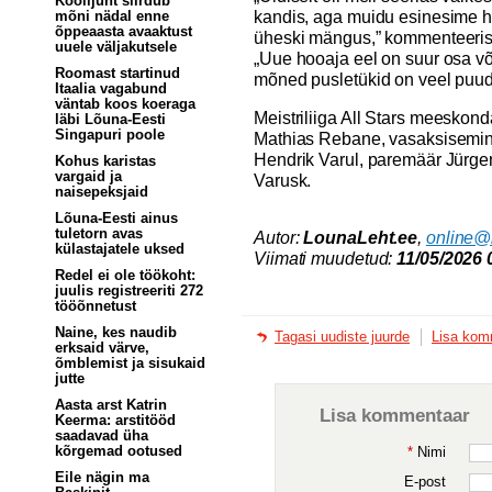
Koolijuht siirdub
kandis, aga muidu esinesime h
mõni nädal enne
õppeaasta avaaktust
üheski mängus,” kommenteeris
uuele väljakutsele
„Uue hooaja eel on suur osa võ
Roomast startinud
mõned pusletükid on veel puud
Itaalia vagabund
väntab koos koeraga
Meistriliiga All Stars meeskond
läbi Lõuna-Eesti
Singapuri poole
Mathias Rebane, vasaksisemi
Hendrik Varul, paremäär Jürge
Kohus karistas
vargaid ja
Varusk.
naisepeksjaid
Lõuna-Eesti ainus
tuletorn avas
Autor:
LounaLeht.ee
,
online@
külastajatele uksed
Viimati muudetud:
11/05/2026 
Redel ei ole töökoht:
juulis registreeriti 272
tööõnnetust
Naine, kes naudib
Tagasi uudiste juurde
Lisa kom
erksaid värve,
õmblemist ja sisukaid
jutte
Aasta arst Katrin
Lisa kommentaar
Keerma: arstitööd
saadavad üha
kõrgemad ootused
*
Nimi
Eile nägin ma
E-post