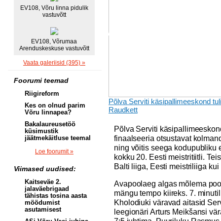
EV108, Võru linna pidulik
vastuvõtt
EV108, Võrumaa
Arenduskeskuse vastuvõtt
Vaata galeriisid (395) »
Foorumi teemad
Riigireform
Põlva Serviti käsipallimeeskond tuli
Kes on olnud parim
Raudkett
Võru linnapea?
Bakalaureusetöö
Põlva Serviti käsipallimeeskond 
küsimustik
finaalseeria otsustavat kolman
jäätmekäitluse teemal
ning võitis seega kodupubliku e
Loe foorumit »
kokku 20. Eesti meistritiitli. Tei
Balti liiga, Eesti meistriliiga ku
Viimased uudised:
Kaitseväe 2.
Avapoolaeg algas mõlema poole
jalaväebrigaad
mängu tempo kiireks. 7. minutil 
tähistas tosina aasta
Kholodiuki väravad aitasid Serv
möödumist
asutamisest
leegionäri Arturs Meikšansi vära