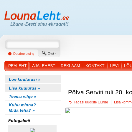
Otsi »
Detailne otsing
PEALEHT
AJALEHEST
REKLAAM
KONTAKT
LEVI
LÕ
Loe kuulutusi »
Lisa kuulutus »
Põlva Serviti tuli 20. k
Teema vihje »
Tagasi uudiste juurde
Lisa komm
Kuhu minna?
Mida teha? »
Fotogalerii