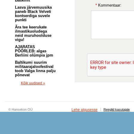
Baskinit
*
Kommentaar:
Lasva järvemuusika
paneb Black Velveti
kontserdiga suvele
punkti
Ära tee keerukate
ilmastikuoludega
neid muruhoolduse
vigu!
AJARATAS
PÖÖRLEB: algas
Berliini olümpia jpm
Baltikumi suurim
militaarajaloofestival
toob Valga linna palju
põnevat
Kõik uudised »
© Hansekon OÜ
Lehe algusesse
Reeglid kasutajale