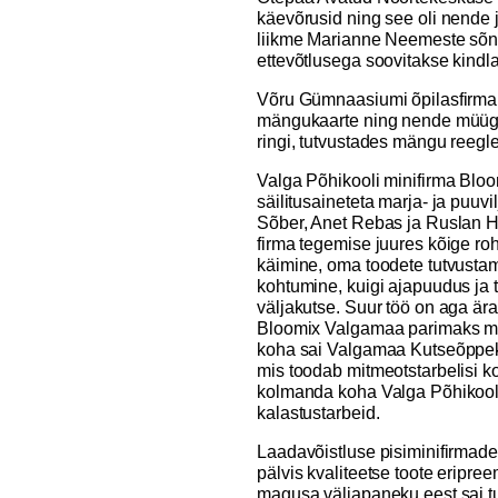
käevõrusid ning see oli nende 
liikme Marianne Neemeste sõnul
ettevõtlusega soovitakse kindlas
Võru Gümnaasiumi õpilasfirma
mängukaarte ning nende müügim
ringi, tutvustades mängu reeglei
Valga Põhikooli minifirma Bloo
säilitusaineteta marja- ja puuvi
Sõber, Anet Rebas ja Ruslan Ha
firma tegemise juures kõige ro
käimine, oma toodete tutvustam
kohtumine, kuigi ajapuudus ja
väljakutse. Suur töö on aga ära
Bloomix Valgamaa parimaks min
koha sai Valgamaa Kutseõppek
mis toodab mitmeotstarbelisi k
kolmanda koha Valga Põhikooli
kalastustarbeid.
Laadavõistluse pisiminifirmade
pälvis kvaliteetse toote eripre
magusa väljapaneku eest sai 