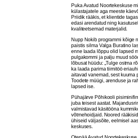
Puka Avatud Noortekeskuse 
külastajatele aga meeste käevõ
Priidik rääkis, et klientide taga
edasi arendatud ning kasutusel
kvaliteetsemad materjalid.
Nupp Nokib programmi kõige n
paistis silma Valga Buratino las
enne laada lõppu olid lapsed 
pulgakommi ja palju muud sööda
lõbusat hüüdu: „Tulge ostma r
ka laada parima tiimitöö eriau
aitavad vanemad, sest kuuma pa
Toodete müügi, arenduse ja r
lapsed ise.
Pühajärve Põhikooli pisimini
juba teisest aastat. Majandusr
valmistavad käsitööna kummiko
võtmehoidjaid. Noored rääkisid,
ühiseid väljasõite, eelmisel a
keskuses.
Otepää Avatud Noortekeskuse 