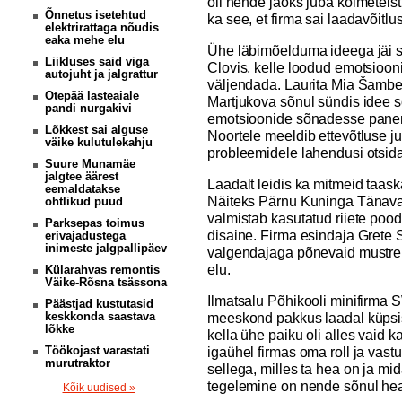
oli nende jaoks juba kolmeteis
Õnnetus isetehtud
ka see, et firma sai laadavõitlus
elektrirattaga nõudis
eaka mehe elu
Ühe läbimõelduma ideega jäi si
Liikluses said viga
Clovis, kelle loodud emotsioon
autojuht ja jalgrattur
väljendada. Laurita Mia Šamber
Otepää lasteaiale
Martjukova sõnul sündis idee so
pandi nurgakivi
emotsioonide sõnadesse panemi
Lõkkest sai alguse
Noortele meeldib ettevõtluse ju
väike kulutulekahju
probleemidele lahendusi otsida
Suure Munamäe
jalgtee äärest
Laadalt leidis ka mitmeid taas
eemaldatakse
Näiteks Pärnu Kuninga Tänava
ohtlikud puud
valmistab kasutatud riiete poodi
Parksepas toimus
disaine. Firma esindaja Grete 
erivajadustega
inimeste jalgpallipäev
valgendajaga põnevaid mustrei
elu.
Külarahvas remontis
Väike-Rõsna tsässona
Ilmatsalu Põhikooli minifirma
Päästjad kustutasid
keskkonda saastava
meeskond pakkus laadal küpsise
lõkke
kella ühe paiku oli alles vaid 
Töökojast varastati
igaühel firmas oma roll ja vast
murutraktor
sellega, milles ta hea on ja mi
tegelemine on nende sõnul hea
Kõik uudised »