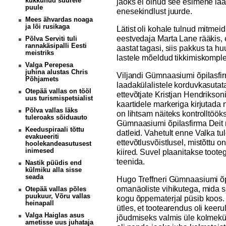
kukkunud suurele
jaoks ei olnud see esimene la
puule
enesekindlust juurde.
Mees ähvardas noaga
ja lõi rusikaga
Lätist oli kohale tulnud mitmei
eestvedaja Marta Lane rääkis,
Põlva Serviti tuli
rannakäsipalli Eesti
aastat tagasi, siis pakkus ta huu
meistriks
lastele mõeldud tikkimiskomple
Valga Perepesa
juhina alustas Chris
Viljandi Gümnaasiumi õpilasfir
Põhjamets
laadakülalistele korduvkasutat
Otepää vallas on tööl
ettevõtjate Kristjan Hendriksoni
uus turismispetsialist
kaartidele markeriga kirjutada n
Põlva vallas läks
on lihtsam näiteks kontrolltööks
tuleroaks sõiduauto
Gümnaasiumi õpilasfirma Deit 
Keeduspiraali tõttu
datleid. Vahetult enne Valka tul
evakueeriti
ettevõtlusvõistlusel, mistõttu
hoolekandeasutusest
inimesed
kiired. Suvel plaanitakse toote
teenida.
Nastik püüdis end
külmiku alla sisse
seada
Hugo Treffneri Gümnaasiumi õpi
omanäoliste vihikutega, mida 
Otepää vallas põles
puukuur, Võru vallas
kogu õppematerjal püsib koos
heinapall
ütles, et tootearendus oli keer
Valga Haiglas asus
jõudmiseks valmis üle kolmekü
ametisse uus juhataja