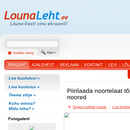
Otsi »
Detailne otsing
PEALEHT
AJALEHEST
REKLAAM
KONTAKT
LEVI
LÕ
Loe kuulutusi »
Lisa kuulutus »
Piirilaada noortelaat t
Teema vihje »
noored
Kuhu minna?
Tagasi uudiste juurde
Lisa komm
Mida teha? »
Fotogalerii