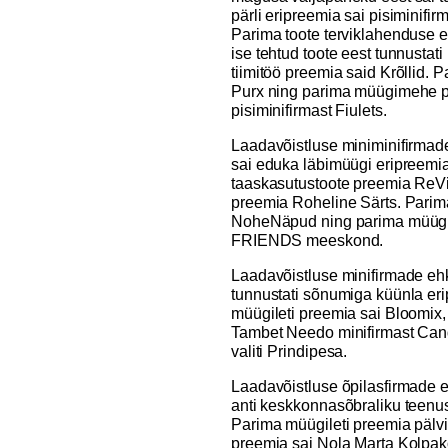
pärli eripreemia sai pisiminifi
Parima toote terviklahenduse e
ise tehtud toote eest tunnustat
tiimitöö preemia said Krõllid. 
Purx ning parima müügimehe p
pisiminifirmast Fiulets.
Laadavõistluse miniminifirmad
sai eduka läbimüügi eripreemia
taaskasutustoote preemia ReVi
preemia Roheline Särts. Parim
NoheNäpud ning parima müüg
FRIENDS meeskond.
Laadavõistluse minifirmade eh
tunnustati sõnumiga küünla e
müügileti preemia sai Bloomi
Tambet Needo minifirmast Cand
valiti Prindipesa.
Laadavõistluse õpilasfirmade 
anti keskkonnasõbraliku teenu
Parima müügileti preemia päl
preemia sai Nola Marta Kolpako