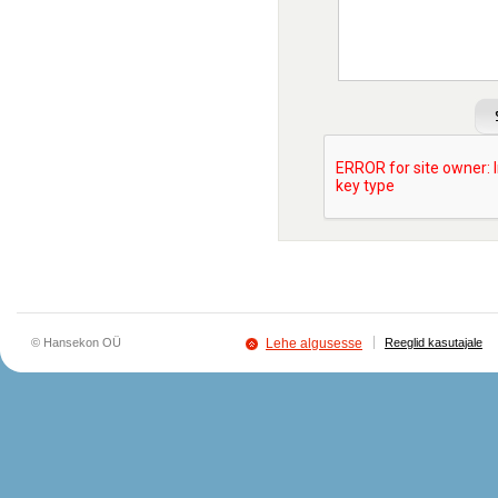
© Hansekon OÜ
Lehe algusesse
Reeglid kasutajale