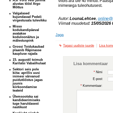
ASi Võru Vesi juhina
viibis ära üle 40 minuti. Päästj
alustas tööd Argo
inimesega tuleohutusest.
Mõttus
Valgalased
kujundavad Pedeli
Autor:
LounaLeht.ee
,
online@
virgestusala tulevikku
Viimati muudetud:
15/05/2026 
Misso
kodukandipäeval
avatakse
Jaga
koduloonäitus ja
mälestuspink
Tagasi uudiste juurde
Lisa kom
Grossi Toidukaubad
plaanib Räpinasse
kaupluse rajada
15. augustil toimub
Lisa kommentaar
Karilatsi Vabaõhulaat
Sektori seis pole
*
Nimi
kiita: aprillis uusi
inimesi värvanud
E-post
puidutööstus jagas
juunis
*
Kommentaar:
kiirkoondamise
teateid
Ülemsootska sai
kandideerimiseks
tuge haruldasest
nastikust