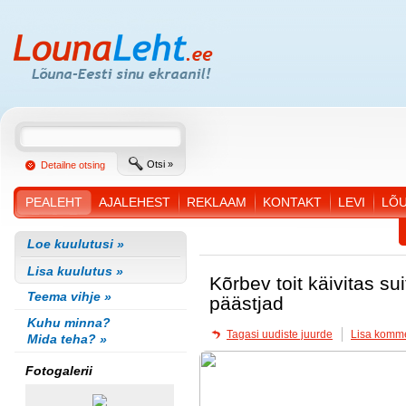
Otsi »
Detailne otsing
PEALEHT
AJALEHEST
REKLAAM
KONTAKT
LEVI
LÕ
Loe kuulutusi »
Lisa kuulutus »
Kõrbev toit käivitas su
Teema vihje »
päästjad
Kuhu minna?
Tagasi uudiste juurde
Lisa komm
Mida teha? »
Fotogalerii