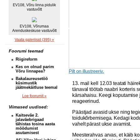
EV108, Võru linna pidulik
vastuvõtt
EV108, Võrumaa
Arenduskeskuse vastuvõtt
Vaata galeriisid (395) »
Foorumi teemad
Riigireform
Kes on olnud parim
Pilt on illustreeriv.
Võru linnapea?
Bakalaureusetöö
13. mail kell 12.03 teatati häi
küsimustik
jäätmekäitluse teemal
tänaval töötab naabri korteris 
kärsahaisu. Keegi koputamise j
Loe foorumit »
reageerinud.
Viimased uudised:
Päästjad avasid ukse ning tegid
Kaitseväe 2.
toidukõrbemisega. Kedagi kod
jalaväebrigaad
vahelt pärast ukse avamist.
tähistas tosina aasta
möödumist
asutamisest
Meesterahvas arvas, et käib ko