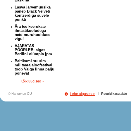
Baskinit
Lasva järvemuusika
paneb Black Velveti
kontserdiga suvele
punkti
Ära tee keerukate
ilmastikuoludega
neid muruhoolduse
vigu!
AJARATAS
PÖÖRLEB: algas
Berliini olümpia jpm
Baltikumi suurim
militaarajaloofestival
toob Valga linna palju
põnevat
Kõik uudised »
© Hansekon OÜ
Lehe algusesse
Reeglid kasutajale