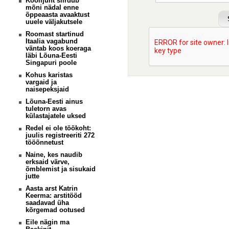
Koolijuht siirdub
mõni nädal enne
õppeaasta avaaktust
uuele väljakutsele
Roomast startinud
Itaalia vagabund
väntab koos koeraga
läbi Lõuna-Eesti
Singapuri poole
Kohus karistas
vargaid ja
naisepeksjaid
Lõuna-Eesti ainus
tuletorn avas
külastajatele uksed
Redel ei ole töökoht:
juulis registreeriti 272
tööõnnetust
Naine, kes naudib
erksaid värve,
õmblemist ja sisukaid
jutte
Aasta arst Katrin
Keerma: arstitööd
saadavad üha
kõrgemad ootused
Eile nägin ma