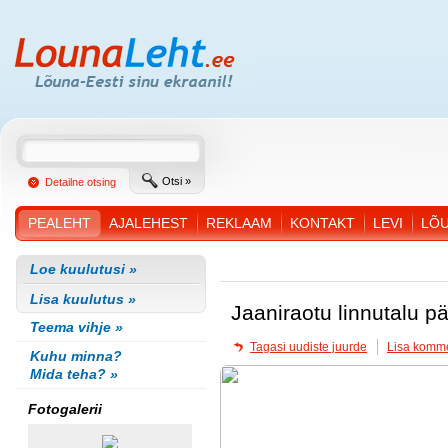
Otsi »
Detailne otsing
PEALEHT
AJALEHEST
REKLAAM
KONTAKT
LEVI
LÕ
Loe kuulutusi »
Lisa kuulutus »
Jaaniraotu linnutalu p
Teema vihje »
Tagasi uudiste juurde
Lisa komm
Kuhu minna?
Mida teha? »
Fotogalerii