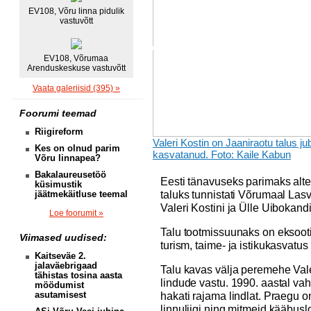
EV108, Võru linna pidulik
vastuvõtt
EV108, Võrumaa
Arenduskeskuse vastuvõtt
Vaata galeriisid (395) »
Foorumi teemad
Riigireform
Valeri Kostin on Jaaniraotu talus ju
Kes on olnud parim
kasvatanud. Foto: Kaile Kabun
Võru linnapea?
Bakalaureusetöö
Eesti tänavuseks parimaks alt
küsimustik
taluks tunnistati Võrumaal Las
jäätmekäitluse teemal
Valeri Kostini ja Ülle Uibokandi
Loe foorumit »
Talu tootmissuunaks on eksooti
Viimased uudised:
turism, taime- ja istikukasvatu
Kaitseväe 2.
jalaväebrigaad
Talu kavas välja peremehe Valer
tähistas tosina aasta
lindude vastu. 1990. aastal vahe
möödumist
asutamisest
hakati rajama lindlat. Praegu o
linnuliigi ning mitmeid kääbus