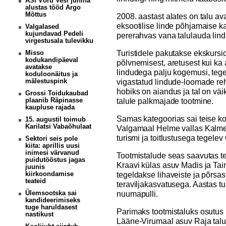
ASi Võru Vesi juhina
alustas tööd Argo
Mõttus
2008. aastast alates on talu av
eksootilise linde põhjamaise ka
Valgalased
kujundavad Pedeli
pererahvas vana talulauda lin
virgestusala tulevikku
Turistidele pakutakse ekskursio
Misso
kodukandipäeval
põlvnemisest, aretusest kui ka
avatakse
lindudega palju kogemusi, tege
koduloonäitus ja
mälestuspink
vigastatud lindude-loomade reh
hobiks on aiandus ja tal on väi
Grossi Toidukaubad
plaanib Räpinasse
talule palkmajade tootmine.
kaupluse rajada
Samas kategoorias sai teise ko
15. augustil toimub
Karilatsi Vabaõhulaat
Valgamaal Helme vallas Kalme
turismi ja toitlustusega tegele
Sektori seis pole
kiita: aprillis uusi
inimesi värvanud
Tootmistalude seas saavutas t
puidutööstus jagas
Kraavi külas asuv Madis ja Taim
juunis
kiirkoondamise
tegeldakse lihaveiste ja põrsas
teateid
teraviljakasvatusega. Aastas tu
Ülemsootska sai
nuumapulli.
kandideerimiseks
tuge haruldasest
Parimaks tootmistaluks osutus
nastikust
Lääne-Virumaal asuv Raja talu, 