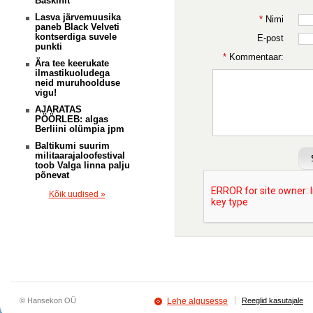
Baskinit
Lasva järvemuusika
*
Nimi
paneb Black Velveti
kontserdiga suvele
E-post
punkti
*
Kommentaar:
Ära tee keerukate
ilmastikuoludega
neid muruhoolduse
vigu!
AJARATAS
PÖÖRLEB: algas
Berliini olümpia jpm
Baltikumi suurim
militaarajaloofestival
toob Valga linna palju
põnevat
Kõik uudised »
© Hansekon OÜ
Lehe algusesse
Reeglid kasutajale