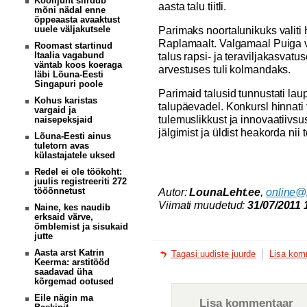
Koolijuht siirdub
aasta talu tiitli.
mõni nädal enne
õppeaasta avaaktust
uuele väljakutsele
Parimaks noortalunikuks valiti
Raplamaalt. Valgamaal Puiga v
Roomast startinud
Itaalia vagabund
talus rapsi- ja teraviljakasvatus
väntab koos koeraga
arvestuses tuli kolmandaks.
läbi Lõuna-Eesti
Singapuri poole
Parimaid talusid tunnustati la
Kohus karistas
talupäevadel. Konkursl hinnati 
vargaid ja
tulemuslikkust ja innovaatiivs
naisepeksjaid
jälgimist ja üldist heakorda nii 
Lõuna-Eesti ainus
tuletorn avas
külastajatele uksed
Redel ei ole töökoht:
juulis registreeriti 272
tööõnnetust
Autor:
LounaLeht.ee
,
online@
Viimati muudetud:
31/07/2011 
Naine, kes naudib
erksaid värve,
õmblemist ja sisukaid
jutte
Aasta arst Katrin
Tagasi uudiste juurde
Lisa kom
Keerma: arstitööd
saadavad üha
kõrgemad ootused
Eile nägin ma
Lisa kommentaar